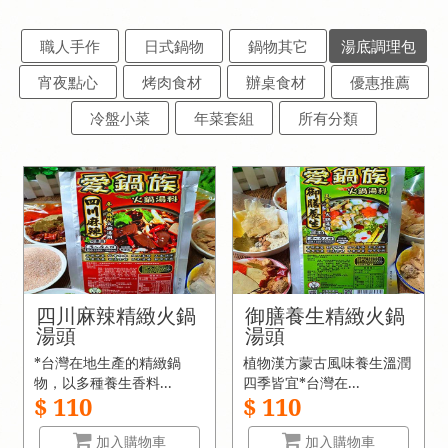
職人手作
日式鍋物
鍋物其它
湯底調理包
宵夜點心
烤肉食材
辦桌食材
優惠推薦
冷盤小菜
年菜套組
所有分類
四川麻辣精緻火鍋
御膳養生精緻火鍋
湯頭
湯頭
*台灣在地生產的精緻鍋
植物漢方蒙古風味養生溫潤
物，以多種養生香料...
四季皆宜*台灣在...
$ 110
$ 110
加入購物車
加入購物車