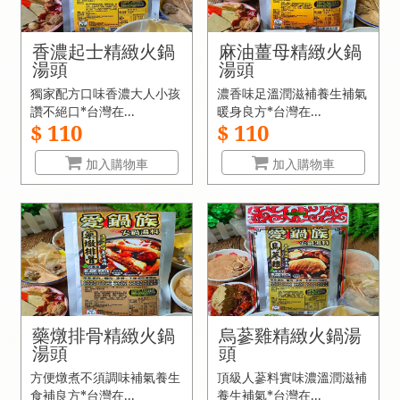
香濃起士精緻火鍋
麻油薑母精緻火鍋
湯頭
湯頭
獨家配方口味香濃大人小孩
濃香味足溫潤滋補養生補氣
讚不絕口*台灣在...
暖身良方*台灣在...
$ 110
$ 110
加入購物車
加入購物車
藥燉排骨精緻火鍋
烏蔘雞精緻火鍋湯
湯頭
頭
方便燉煮不須調味補氣養生
頂級人蔘料實味濃溫潤滋補
食補良方*台灣在...
養生補氣*台灣在...