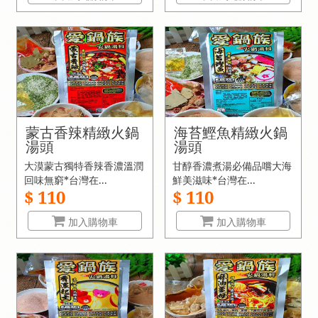
蒙古香辣精緻火鍋
海苔鰹魚精緻火鍋
湯頭
湯頭
大漠蒙古獨特香辣香濃溫潤
甘醇香濃煮湯必備品嚐大海
回味無窮*台灣在...
鮮美滋味*台灣在...
$ 110
$ 110
加入購物車
加入購物車